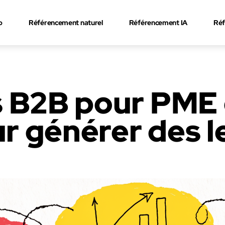
b
Référencement naturel
Référencement IA
Réf
 B2B pour PME e
 générer des le