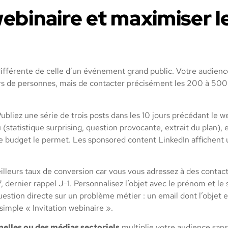
ebinaire et maximiser l
fférente de celle d’un événement grand public. Votre audience
liers de personnes, mais de contacter précisément les 200 à 50
ubliez une série de trois posts dans les 10 jours précédant le 
 (statistique surprising, question provocante, extrait du plan)
re budget le permet. Les sponsored content LinkedIn affichent u
lleurs taux de conversion car vous vous adressez à des contac
7, dernier rappel J-1. Personnalisez l’objet avec le prénom et le
uestion directe sur un problème métier : un email dont l’objet e
imple « Invitation webinaire ».
nelles ou des médias sectoriels
multiplie votre audience sans 