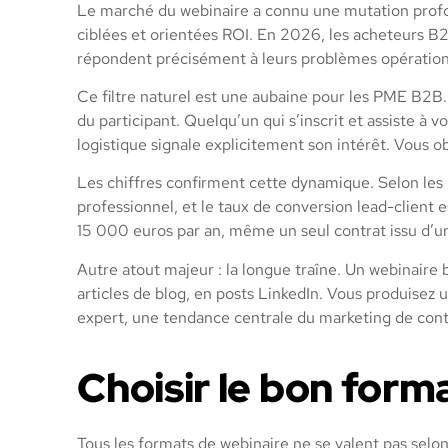
Le marché du webinaire a connu une mutation profon
ciblées et orientées ROI. En 2026, les acheteurs B2B 
répondent précisément à leurs problèmes opération
Ce filtre naturel est une aubaine pour les PME B2B.
du participant. Quelqu’un qui s’inscrit et assiste à v
logistique signale explicitement son intérêt. Vous ob
Les chiffres confirment cette dynamique. Selon les
professionnel, et le taux de conversion lead-client 
15 000 euros par an, même un seul contrat issu d’un
Autre atout majeur : la longue traîne. Un webinaire
articles de blog, en posts LinkedIn. Vous produisez 
expert, une tendance centrale du marketing de co
Choisir le bon for
Tous les formats de webinaire ne se valent pas sel