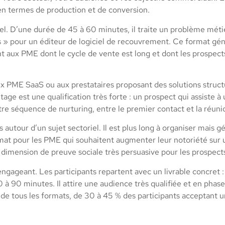
 en termes de production et de conversion.
sel. D’une durée de 45 à 60 minutes, il traite un problème méti
pour un éditeur de logiciel de recouvrement. Ce format génère
t aux PME dont le cycle de vente est long et dont les prospect
x PME SaaS ou aux prestataires proposant des solutions struct
antage est une qualification très forte : un prospect qui assist
tre séquence de nurturing, entre le premier contact et la réun
 autour d’un sujet sectoriel. Il est plus long à organiser mais 
mat pour les PME qui souhaitent augmenter leur notoriété sur u
e dimension de preuve sociale très persuasive pour les prospec
ngageant. Les participants repartent avec un livrable concret : 
 à 90 minutes. Il attire une audience très qualifiée et en phas
é de tous les formats, de 30 à 45 % des participants acceptant