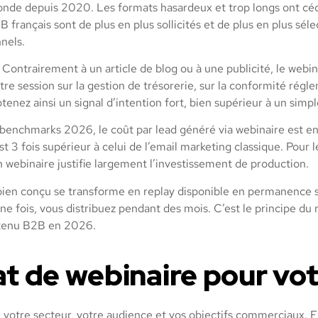
de depuis 2020. Les formats hasardeux et trop longs ont cédé 
français sont de plus en plus sollicités et de plus en plus sélec
nels.
 Contrairement à un article de blog ou à une publicité, le webi
otre session sur la gestion de trésorerie, sur la conformité régl
tenez ainsi un signal d’intention fort, bien supérieur à un simp
 benchmarks 2026, le coût par lead généré via webinaire est en
est 3 fois supérieur à celui de l’email marketing classique. Po
 webinaire justifie largement l’investissement de production.
 bien conçu se transforme en replay disponible en permanence su
une fois, vous distribuez pendant des mois. C’est le principe d
ntenu B2B en 2026.
mat de webinaire pour v
on votre secteur, votre audience et vos objectifs commerciaux.