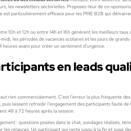
eurs, les newsletters sectorielles. Proposez-leur de co-sponso
 est particulièrement efficace pour les PME B2B qui démarrent
ntre 10h et 12h ou entre 14h et 16h génèrent les meilleurs tau
s-midi, les périodes de vacances scolaires et les jours de grand
24 heures avant pour créer un sentiment d’urgence.
ticipants en leads quali
vaut rien commercialement. C’est l’erreur la plus fréquente de
n, puis laissent refroidir l’engagement des participants faute d
ent 48 à 72 heures après la session.
gagement : questions posées dans le chat, sondages réalisés, t
r les relances. Un participant qui reste jusqu’à la fin et pose 